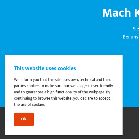
Mach K
Si
Bei uns
This website uses cookies
We inform you that this site uses own, technical and third
parties cookies to make sure our web page is user-friendly
and to guarantee a high functionality of the webpage. By
continuing to browse this website, you declare to accept
the use of cookies.
Ok
© 2023 Spezial-Gerüstbau Löhr GmbH